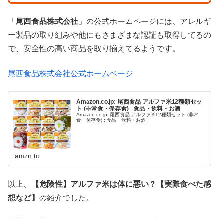
「
尾西食品株式会社
」の公式ホームページには、アレルギ
ー製品の取り組みや他にもさまざまな認証も取得してるの
で、安全性の高い商品を取り揃えてるようです。
尾西食品株式会社公式ホームページ
Amazon.co.jp: 尾西食品 アルファ米12種類セッ
ト (非常食・保存食) : 食品・飲料・お酒
Amazon.co.jp: 尾西食品 アルファ米12種類セット (非常
食・保存食) : 食品・飲料・お酒
amzn.to
以上、
【危険性】アルファ米は体に悪い？【実際食べた感
想など】
の紹介でした。