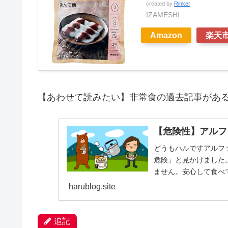
created by
Rinker
IZAMESHI
Amazon
楽天
【あわせて読みたい】非常食の過去記事があ
【危険性】アルフ
どうもハルですアルフ
危険」と見かけました
ません。安心して食べ
く、お湯や水を注ぐだけで
harublog.site
追記