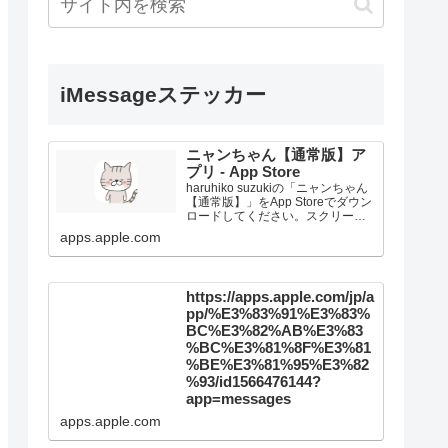
iMessageステッカー
ニャンちゃん【通常版】ア
プリ - App Store
haruhiko suzukiの「ニャンちゃん
【通常版】」をApp Storeでダウン
ロードしてください。スクリーン
ショット、評価とレビュー、ユー
apps.apple.com
ザのヒント、「ニャンちゃん【通
常版】」に似たゲームを見ること
などができます。
https://apps.apple.com/jp/a
pp/%E3%83%91%E3%83%
BC%E3%82%AB%E3%83
%BC%E3%81%8F%E3%81
%BE%E3%81%95%E3%82
%93/id1566476144?
app=messages
apps.apple.com