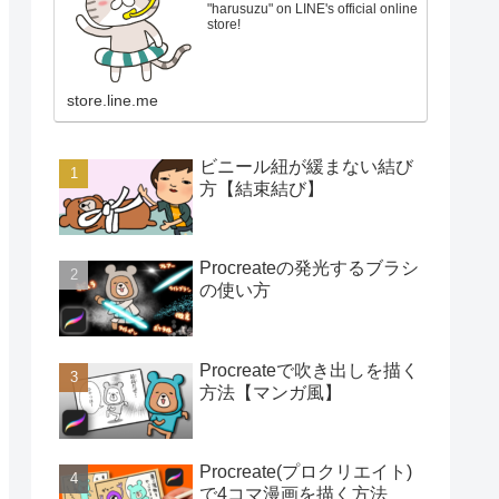
"harusuzu" on LINE's official online
store!
store.line.me
ビニール紐が緩まない結び
方【結束結び】
Procreateの発光するブラシ
の使い方
Procreateで吹き出しを描く
方法【マンガ風】
Procreate(プロクリエイト)
で4コマ漫画を描く方法