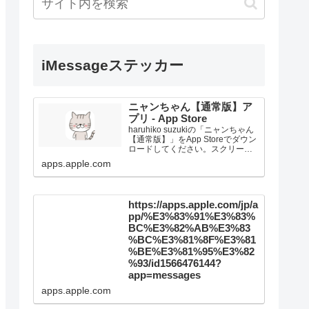
iMessageステッカー
ニャンちゃん【通常版】ア
プリ - App Store
haruhiko suzukiの「ニャンちゃん
【通常版】」をApp Storeでダウン
ロードしてください。スクリーン
ショット、評価とレビュー、ユー
apps.apple.com
ザのヒント、「ニャンちゃん【通
常版】」に似たゲームを見ること
などができます。
https://apps.apple.com/jp/a
pp/%E3%83%91%E3%83%
BC%E3%82%AB%E3%83
%BC%E3%81%8F%E3%81
%BE%E3%81%95%E3%82
%93/id1566476144?
app=messages
apps.apple.com