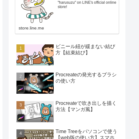
"harusuzu" on LINE's official online
store!
store.line.me
ビニール紐が緩まない結び
方【結束結び】
Procreateの発光するブラシ
の使い方
Procreateで吹き出しを描く
方法【マンガ風】
Time Treeをパソコンで使う
【web版の使い方】スマホ