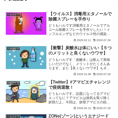
【ウイルス】消毒用エタノールで
ヘルスケア
除菌スプレーを手作り
どうもハルです消毒用エタノールでアル
コール除菌スプレーを手作りしたい！イ
ンフルエンザなどのウイルス性の感染症
を予防するのに、アルコール除菌スプレ
2020.02.11
2020.07.29
ーは効果があります。消毒用エタノール
でアルコール除菌スプレーを手作り。と
【衝撃】炭酸水は体にいい【５つ
ヘルスケア
っても簡単につくれるよ消...
のメリットと良くないウワサ】
どうもハルです「炭酸水」は飲んで美味
しいだけでなく、メリットがたくさんあ
ります。また【良くないウワサ】もネッ
ト上で見つけたので、後半で紹介しま
2020.01.08
2020.07.29
す。まずは炭酸水のメリットを紹介しま
す。【炭酸水】５つのメリット炭酸水の
【Twitter】#アマビエチャレンジ
ヘルスケア
メリット・疲労回復・血行促...
で疫病退散！
どうもハルです。話題になってるアマビ
エってなに？アマビエは病気を取り除く
妖怪だよ。今回は、妖怪アマビエの絵を
描いてツイートする「#アマビエチャレン
2020.04.12
2020.07.28
ジ」の紹介です。TwitterなどのSNSを中
心に話題になってる「アマビエ」、イラ
ZONe(ゾーン)というエナジード
ヘルスケア