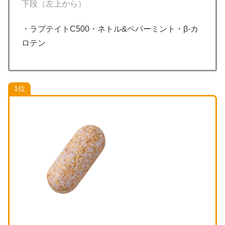
下段（左上から）
・ラプテイトC500・ネトル&ペパーミント・β-カ
ロテン
1位