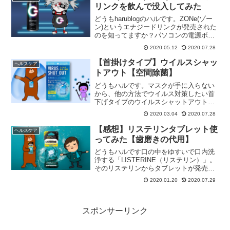
ストを描くこ...
リンクを飲んで没入してみた
どうもharublogのハルです。ZONe(ゾー
ン)というエナジードリンクが発売された
のを知ってますか？パソコンの電源ボタ
ンを90度右に傾けたデザイン。黒い
2020.05.12
2020.07.28
500ml缶で他のエナドリと比べて明らか
にデカイ。エナドリ的スペックや味はど
【首掛けタイプ】ウイルスシャッ
ヘルスケア
うなんだ...
トアウト【空間除菌】
どうもハルです。マスクが手に入らない
から、他の方法でウイルス対策したい首
下げタイプのウイルスシャットアウトが
あるよ今回は、東亜産業のVIRUS SHUT
2020.03.04
2020.07.28
OUT(ウイルスシャットアウト)の紹介で
す。・首から下げて周囲に浮遊するウイ
【感想】リステリンタブレット使
ヘルスケア
ルスを除去...
ってみた【歯磨きの代用】
どうもハルです口の中をゆすいで口内洗
浄する「LISTERINE（リステリン）」。
そのリステリンからタブレットが発売さ
れています。「リステリン ウォータータ
2020.01.20
2020.07.29
ブレット」（クリーンミント味）前から
気になってたので、試してみる事にしま
した。リステリ...
スポンサーリンク